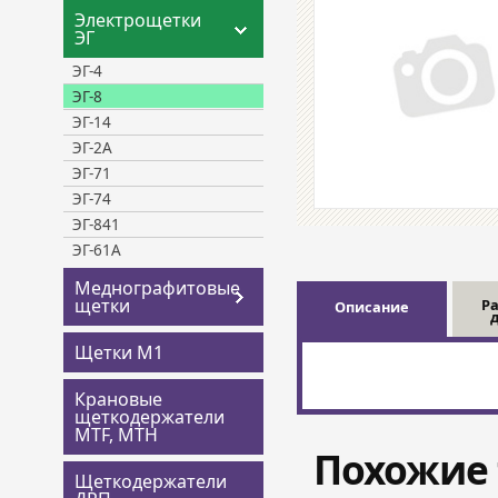
Электрощетки
ЭГ
ЭГ-4
ЭГ-8
ЭГ-14
ЭГ-2A
ЭГ-71
ЭГ-74
ЭГ-841
ЭГ-61А
Меднографитовые
щетки
Р
Описание
Щетки М1
Крановые
щеткодержатели
MTF, MTH
Похожие 
Щеткодержатели