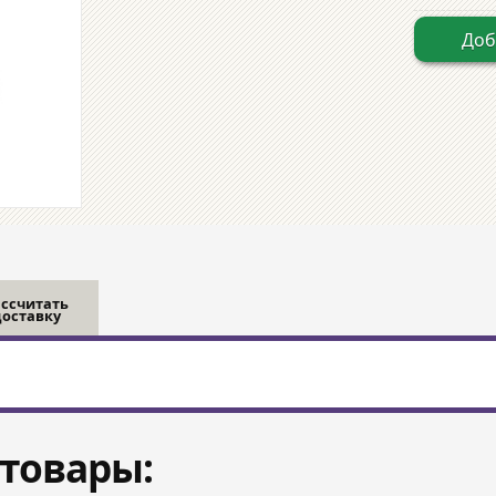
Доб
ассчитать
доставку
товары: