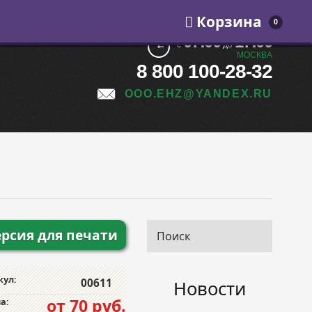
Корзина
0
07:00
17:00
с
до
МОСКВА
8 800 100-28-32
OOO.EHZ@YANDEX.RU
ерсия для печати
кул:
00611
Новости
от 70 руб.
а: