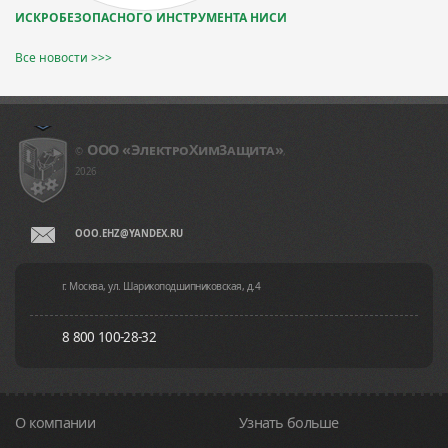
ИСКРОБЕЗОПАСНОГО ИНСТРУМЕНТА НИСИ
Все новости >>>
ООО «ЭлeктpoXим3aщитa»
©
,
2026
OOO.EHZ@YANDEX.RU
г. Москва, ул. Шарикоподшипниковская, д.4
8 800 100-28-32
О компании
Узнать больше