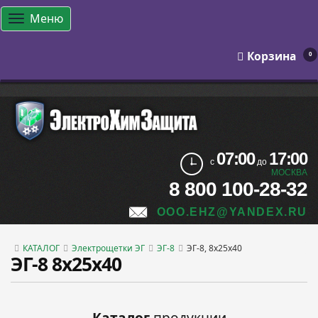
Меню
Корзина
0
07:00
17:00
с
до
МОСКВА
8 800 100-28-32
OOO.EHZ@YANDEX.RU
КАТАЛОГ
Электрощетки ЭГ
ЭГ-8
ЭГ-8, 8х25х40
ЭГ-8 8х25х40
Каталог
продукции