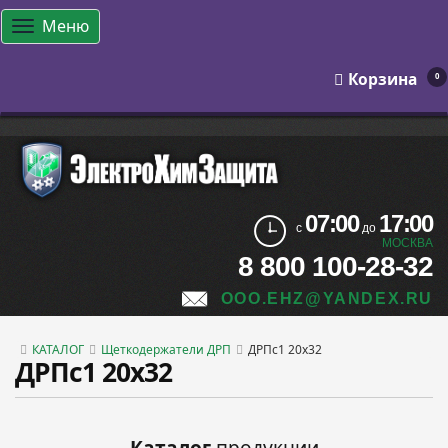
Меню
Корзина
0
07:00
17:00
с
до
МОСКВА
8 800 100-28-32
OOO.EHZ@YANDEX.RU
КАТАЛОГ
Щеткодержатели ДРП
ДРПс1 20х32
ДРПс1 20х32
Каталог
продукции