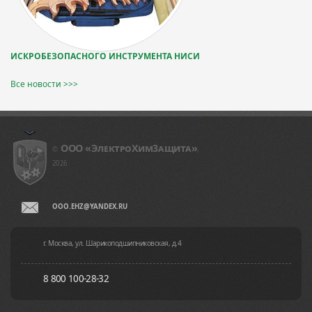
ИСКРОБЕЗОПАСНОГО ИНСТРУМЕНТА НИСИ
Все новости >>>
ООО «ЭлeктpoXим3aщитa»
©
,
2026
OOO.EHZ@YANDEX.RU
г. Москва, ул. Шарикоподшипниковская, д.4
8 800 100-28-32