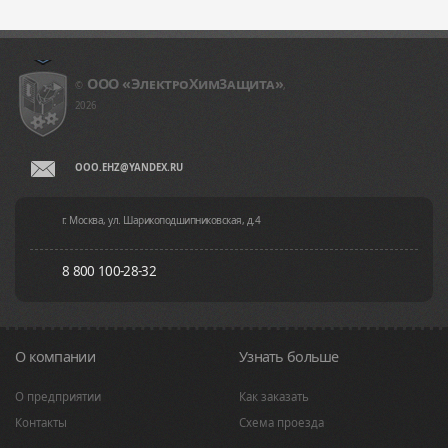
ООО «ЭлeктpoXим3aщитa»
©
,
2026
OOO.EHZ@YANDEX.RU
г. Москва, ул. Шарикоподшипниковская, д.4
8 800 100-28-32
О компании
Узнать больше
О предприятии
Как заказать
Контакты
Схема проезда