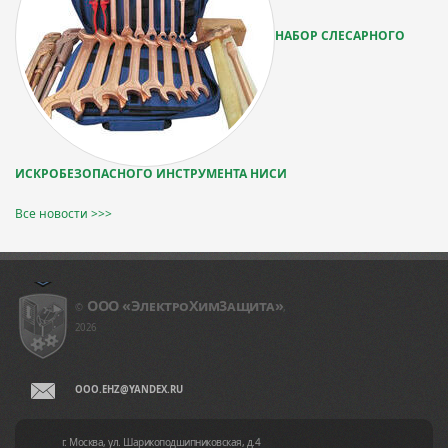
НАБОР СЛЕСАРНОГО
ИСКРОБЕЗОПАСНОГО ИНСТРУМЕНТА НИСИ
Все новости >>>
ООО «ЭлeктpoXим3aщитa»
©
,
2026
OOO.EHZ@YANDEX.RU
г. Москва, ул. Шарикоподшипниковская, д.4