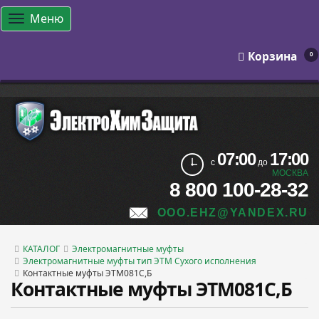
Меню
Корзина
0
07:00
17:00
с
до
МОСКВА
8 800 100-28-32
OOO.EHZ@YANDEX.RU
КАТАЛОГ
Электромагнитные муфты
Электромагнитные муфты тип ЭТМ Сухого исполнения
Контактные муфты ЭТМ081С,Б
Контактные муфты ЭТМ081С,Б