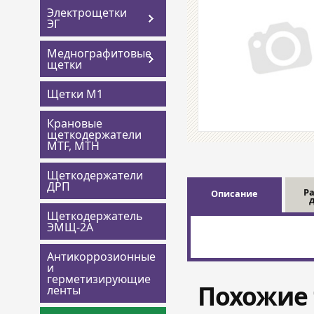
Электрощетки
ЭГ
Меднографитовые
щетки
Щетки М1
Крановые
щеткодержатели
MTF, MTH
Щеткодержатели
ДРП
Р
Описание
Щеткодержатель
ЭМЩ-2А
Антикоррозионные
и
герметизирующие
Похожие 
ленты