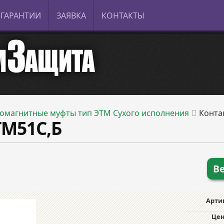
ГАРАНТИИ
ЗАЯВКА
КОНТАКТЫ
омагнитные муфты тип ЭТМ Сухого исполнения
Конта
М51С,Б
В
Арти
Цен