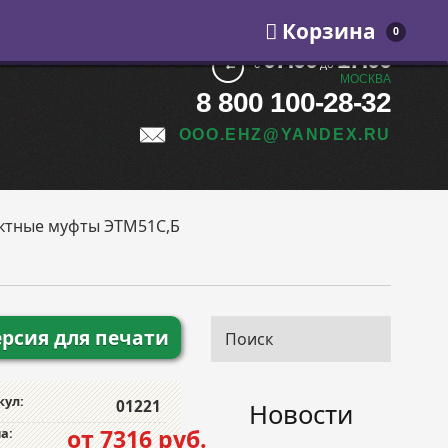
Корзина
0
07:00
17:00
с
до
МОСКВА
8 800 100-28-32
OOO.EHZ@YANDEX.RU
ктные муфты ЭТМ51С,Б
ерсия для печати
кул:
01221
Новости
от 7316 руб.
а: