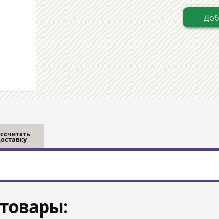
Доб
ассчитать
доставку
товары: