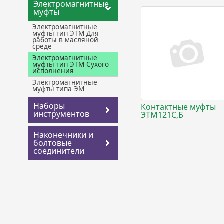
Электромагнитные
муфты
Электромагнитные
муфты тип ЭТМ Для
работы в масляной
среде
Электромагнитные
муфты тип ЭТМ Сухого
исполнения
Электромагнитные
муфты типа ЭМ
Наборы
Контактные муфты
инструментов
ЭТМ121С,Б
Наконечники и
болтовые
соединители