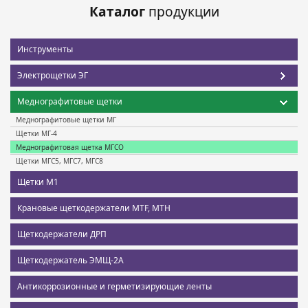
Каталог
продукции
Инструменты
Электрощетки ЭГ
Меднографитовые щетки
Меднографитовые щетки МГ
Щетки МГ-4
Меднографитовая щетка МГСО
Щетки МГС5, МГС7, МГС8
Щетки М1
Крановые щеткодержатели MTF, MTH
Щеткодержатели ДРП
Щеткодержатель ЭМЩ-2А
Антикоррозионные и герметизирующие ленты