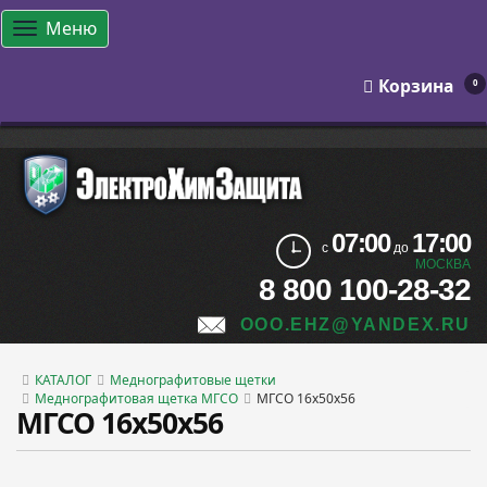
Меню
Корзина
0
07:00
17:00
с
до
МОСКВА
8 800 100-28-32
OOO.EHZ@YANDEX.RU
КАТАЛОГ
Меднографитовые щетки
Меднографитовая щетка МГСО
МГСО 16х50х56
МГСО 16х50х56