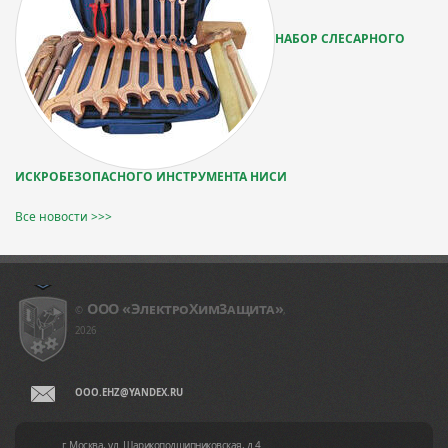
НАБОР СЛЕСАРНОГО
ИСКРОБЕЗОПАСНОГО ИНСТРУМЕНТА НИСИ
Все новости >>>
ООО «ЭлeктpoXим3aщитa»
©
,
2026
OOO.EHZ@YANDEX.RU
г. Москва, ул. Шарикоподшипниковская, д.4