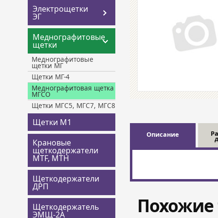
Электрощетки
ЭГ
Меднографитовые
щетки
Меднографитовые
щетки МГ
Щетки МГ-4
Меднографитовая щетка
МГСО
Щетки МГС5, МГС7, МГС8
Щетки М1
Р
Описание
Крановые
щеткодержатели
MTF, MTH
Щеткодержатели
ДРП
Похожие 
Щеткодержатель
ЭМЩ-2А