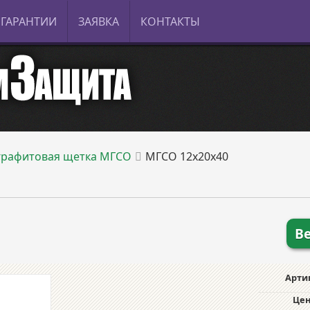
ГАРАНТИИ
ЗАЯВКА
КОНТАКТЫ
рафитовая щетка МГСО
МГСО 12х20х40
В
Арти
Цен