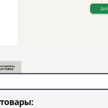
Доб
ассчитать
доставку
товары: