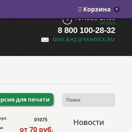
Корзина
0
07:00
17:00
с
до
МОСКВА
8 800 100-28-32
OOO.EHZ@YANDEX.RU
ерсия для печати
кул:
01075
Новости
от 70 руб.
а: